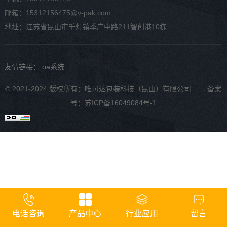
邮箱：15312156475@v-pak.com
地址：江苏省昆山市千灯镇季广中路211智创港10栋
友情链接：
oa系统
© 2021-2024 版权所有：唯可达包装科技（昆山）有限公司 备案
号：
苏ICP备16049084号-1
电话咨询
产品中心
行业应用
留言