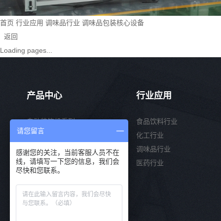
首页
行业应用
调味品行业
调味品包装核心设备
返回
Loading pages...
产品中心
行业应用
自动装箱机系列
食品饮料行业
请您留言
自动码垛机系列
化工行业
片式包裹机系列
调味品行业
感谢您的关注，当前客服人员不在
线，请填写一下您的信息，我们会
自动开箱机系列
医药行业
尽快和您联系。
开装封一体机系列
自动卸垛机系列
其他配套设备