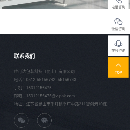
电话咨询
微信咨询
在线咨询
联系我们
唯可达包装科技（昆山）有限公司
TOP
电话：0512-55156742 55156743
手机：15312156475
邮箱：15312156475@v-pak.com
地址：江苏省昆山市千灯镇季广中路211智创港10栋