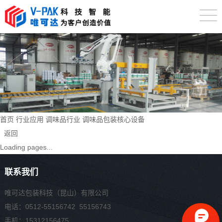
首页
行业应用
调味品行业
调味品包装核心设备
返回
Loading pages...
联系我们
唯可达包装科技（昆山）有限公司
电话：0512-55156742 55156743
手机：15312156475