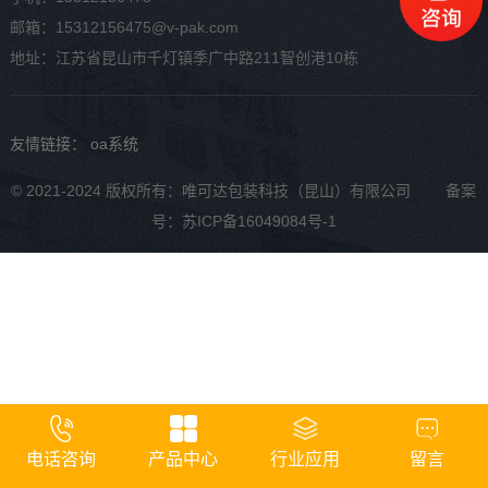
邮箱：15312156475@v-pak.com
地址：江苏省昆山市千灯镇季广中路211智创港10栋
友情链接：
oa系统
© 2021-2024 版权所有：唯可达包装科技（昆山）有限公司 备案
号：
苏ICP备16049084号-1
电话咨询
产品中心
行业应用
留言