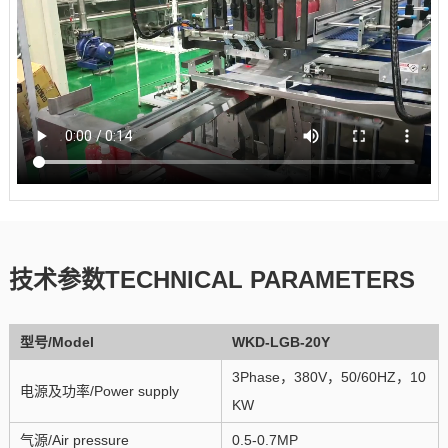
技术参数TECHNICAL PARAMETERS
型号/Model
WKD-LGB-20Y
3Phase，380V，50/60HZ，10
电源及功率/Power supply
KW
气源/Air pressure
0.5-0.7MP