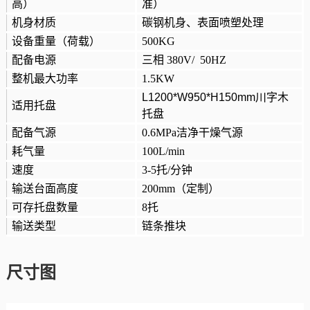
高）
准）
机身材质
碳钢机身、表面喷塑处理
设备重量（荷载）
500KG
配备电源
三相 380V/ 50HZ
整机最大功率
1.5KW
L1200*W950*H150mm
川字木
适用托盘
托盘
配备气源
0.6MPa
洁净干燥气源
耗气量
100L/min
速度
3-5
托/分钟
输送台面高度
200mm
（定制）
可存托盘数量
8
托
输送类型
链条推块
尺寸图