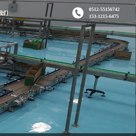
0512-55156742
我们
153-1215-6475